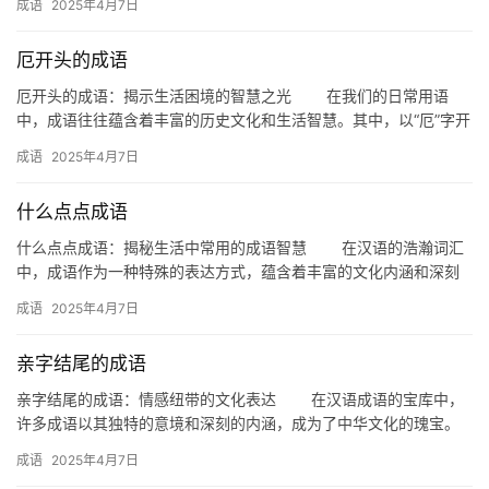
义
成语
2025年4月7日
了中…
词
厄开头的成语
厄开头的成语：揭示生活困境的智慧之光 在我们的日常用语
组
中，成语往往蕴含着丰富的历史文化和生活智慧。其中，以“厄”字开
词
头的成语，更是揭示了人们在面对生活困境时的种种心态和应对策
成语
2025年4月7日
略…
什么点点成语
拼
什么点点成语：揭秘生活中常用的成语智慧 在汉语的浩瀚词汇
音
中，成语作为一种特殊的表达方式，蕴含着丰富的文化内涵和深刻
的哲理。它们简洁而富有表现力，常常在我们的日常生活中被广泛
成语
2025年4月7日
应用…
亲字结尾的成语
亲字结尾的成语：情感纽带的文化表达 在汉语成语的宝库中，
许多成语以其独特的意境和深刻的内涵，成为了中华文化的瑰宝。
其中，以“亲”字结尾的成语，不仅凝聚了人们对亲情、友情和爱情
成语
2025年4月7日
的…