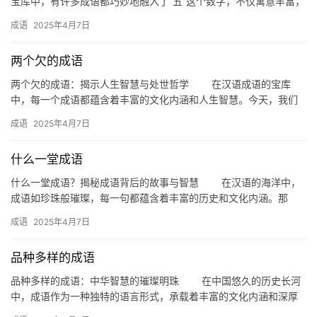
宝库中，有许多成语都巧妙地融入了“五”这个数字，不仅寓意丰富，
而且读起来朗朗上口。这些成语不仅展现了古人对生活的观察与总…
成语
2025年4月7日
两个欠的成语
汉
字
两个欠的成语：揭示人生智慧与处世哲学 在汉语成语的宝库
中，每一个成语都蕴含着丰富的文化内涵和人生智慧。今天，我们
要探讨的成语是“两个欠”，它不仅揭示了人际交往中的微妙关系，更
成语
2025年4月7日
蕴…
组
词
什么一堂成语
什么一堂成语？揭秘成语背后的故事与智慧 在汉语的海洋中，
成语如珍珠般璀璨，每一句都蕴含着丰富的历史和文化内涵。那
反
么，什么是“什么一堂成语”呢？今天，我们就来一探究竟，揭秘这些
成语
2025年4月7日
义
成…
词
品种多样的成语
品种多样的成语：中华智慧的璀璨明珠 在中国悠久的历史长河
中，成语作为一种独特的语言形式，承载着丰富的文化内涵和深厚
近
的智慧。成语以其简洁、凝练、形象的特点，深受人们喜爱，成为