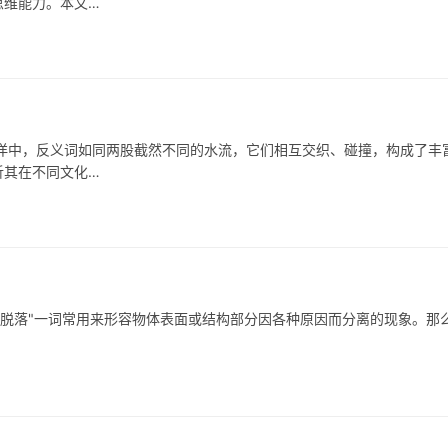
思维能力。本文…
中，反义词如同两股截然不同的水流，它们相互交织、碰撞，构成了丰
析其在不同文化…
脱落"一词常用来形容物体表面或结构部分因各种原因而分离的现象。那