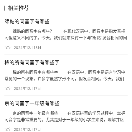
组
相关推荐
词
绵黏的同音字有哪些
绵黏的同音字有哪些？ 在现代汉语中，同音字是指发音相
拼
同但意义不同的字。今天，我们就来探讨一下与“绵黏”发音相同的同
音
音字，看看它们在日常生活中的应用。 一、绵黏的同音字 …
汉字
2024年12月13日
稀的所有同音字有哪些字
稀的所有同音字有哪些字 在汉语中，同音字是语言学习中
常见的一个现象，许多字虽然字形不同，但发音相同。今天，我们
就来探讨一下“稀”这个字的所有同音字，看看它们在生活中的应用。
汉字
2024年12月17日
…
京的同音字一年级有哪些
京的同音字一年级有哪些 在汉语拼音的学习过程中，掌握
同音字是非常重要的。尤其是对于一年级的小学生来说，理解并区
分同音字对于他们的语言表达和阅读理解能力有着极大的帮助。那
汉字
2024年12月17日