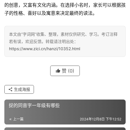
的创意，又富有文化内涵。在选择小名时，家长可以根据孩
子的性格、喜好以及寓意来决定最终的读法。
汉
字
本文由“字词网”收集、整理，素材仅供研究、学习。考订注释
若有误，欢迎反馈。转载请注明出处：
https://www.zici.cn/hanzi/10352.html
组
词
赞
(0)
反
生成海报
义
词
捉的同音字一年级有哪些
上一篇
2024年12月8日 下午12:52
近
义