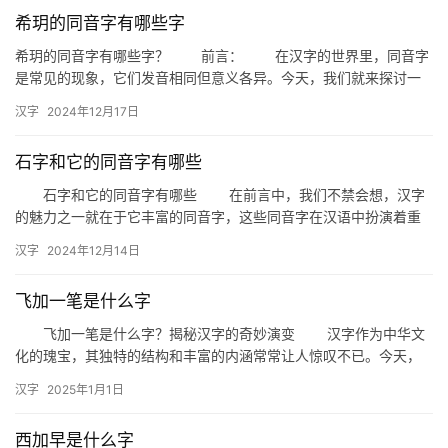
希玥的同音字有哪些字
组
词
希玥的同音字有哪些字？ 前言： 在汉字的世界里，同音字
是常见的现象，它们发音相同但意义各异。今天，我们就来探讨一
下“希玥”这个词语的同音字有哪些，以及它们在日常生活中的应用…
汉字
2024年12月17日
拼
音
石字和它的同音字有哪些
石字和它的同音字有哪些 在前言中，我们不禁会想，汉字
的魅力之一就在于它丰富的同音字，这些同音字在汉语中扮演着重
要的角色，不仅丰富了语言表达，也在日常交流中起到了区分语义
汉字
2024年12月14日
的作…
飞加一笔是什么字
飞加一笔是什么字？揭秘汉字的奇妙演变 汉字作为中华文
化的瑰宝，其独特的结构和丰富的内涵常常让人惊叹不已。今天，
我们来探讨一个有趣的话题：“飞加一笔是什么字？”这不仅是一个
汉字
2025年1月1日
文…
西加早是什么字