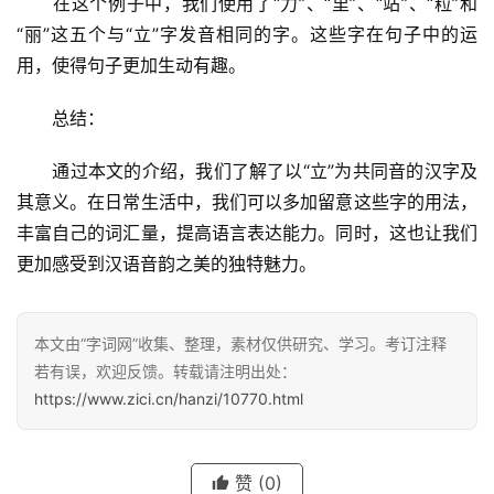
　　在这个例子中，我们使用了“力”、“里”、“站”、“粒”和
“丽”这五个与“立”字发音相同的字。这些字在句子中的运
用，使得句子更加生动有趣。
　　总结：
汉
　　通过本文的介绍，我们了解了以“立”为共同音的汉字及
字
其意义。在日常生活中，我们可以多加留意这些字的用法，
丰富自己的词汇量，提高语言表达能力。同时，这也让我们
更加感受到汉语音韵之美的独特魅力。
组
词
本文由“字词网”收集、整理，素材仅供研究、学习。考订注释
若有误，欢迎反馈。转载请注明出处：
反
https://www.zici.cn/hanzi/10770.html
义
词
赞
(0)