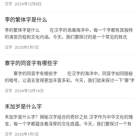
焦于一个有趣的汉字——“辺”，探讨它的同音字和拼音，以及它们
汉字
2024年12月8日
在…
李的繁体字是什么
李的繁体字是什么 在汉字的浩瀚海洋中，每一个字都有其独特
的演变历程和文化内涵。今天，我们要探讨的是一个常见的姓氏
——“李”的繁体字是什么。这不仅是对汉字演变的一次探索，更是对
汉字
2025年1月1日
中…
寨字的同音字有哪些字
寨字的同音字有哪些字 在汉字的海洋中，同音字如同隐秘
的暗号，让语言变得更加丰富多彩。今天，我们就来探讨一下“寨”字
的同音字，看看这些看似相似的字在日常生活中是如何被巧妙运用…
汉字
2024年12月14日
禾加岁是什么字
禾加岁是什么字？揭秘汉字组合的奇妙之处 汉字作为中华文化的瑰
宝，每一个字都蕴含着深厚的文化底蕴。今天，我们要探讨一个有
趣的话题——“禾加岁是什么字”。这个问题不仅考验我们对汉字结
汉字
2025年1月1日
构…