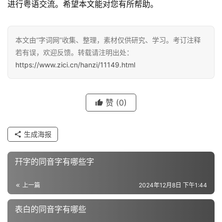
进行粤语交流。希望本文能对您有所帮助。
汉
本文由“字词网”收集、整理，素材仅供研究、学习。考订注释
字
若有误，欢迎反馈。转载请注明出处：
https://www.zici.cn/hanzi/11149.html
组
词
赞
(0)
反
生成海报
义
词
幵字的同音字有哪些字
上一篇
2024年12月8日 下午1:44
近
义
表白的同音字有哪些
词