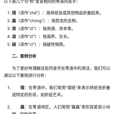
以下是几个与“紾”发音相同的粤语同音字：
摺
（读作“zhé”）：指将纸张或其他物品折叠起来。
蟲
（读作“chóng”）：指昆虫的总称。
資
（读作“zī”）：指资源、资本等。
滋
（读作“zī”）：指滋养、生长。
磁
（读作“cí”）：指磁性物质。
二、案例分析
　　为了更好地理解这些同音字在粤语中的用法，我们可以
通过以下案例进行分析：
摺
：在粤语中，我们常用“摺纸”来表示将纸张折叠
成特定的形状，如折纸艺术。
蟲
：在粤语地区，人们常用“蟲蟲”来形容某些小动