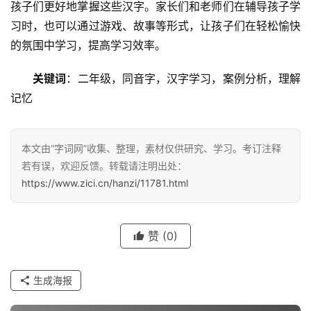
孩子们更好地掌握这些汉字。家长们和老师们在辅导孩子学
习时，也可以通过游戏、故事等形式，让孩子们在轻松愉快
的氛围中学习，提高学习效率。
汉
关键词
：二年级，同音字，汉字学习，案例分析，理解
字
记忆
组
本文由“字词网”收集、整理，素材仅供研究、学习。考订注释
词
若有误，欢迎反馈。转载请注明出处：
https://www.zici.cn/hanzi/11781.html
反
义
赞
(0)
词
生成海报
近