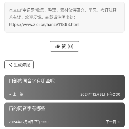
本文由“字词网”收集、整理，素材仅供研究、学习。考订注释
汉
若有误，欢迎反馈。转载请注明出处：
字
https://www.zici.cn/hanzi/11863.html
组
赞
(0)
词
生成海报
反
义
口部的同音字有哪些呢
词
上一篇
2024年12月8日 下午2:30
近
舀的同音字有哪些
义
词
2024年12月8日 下午2:30
下一篇