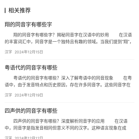
相关推荐
组
词
翔的同音字有哪些字
翔的同音字有哪些字？揭秘同音字在汉语中的妙用 在汉语
的丰富词汇中，同音字是一个独特且有趣的领域。当我们提到“翔”，
拼
你是否知道它有哪些同音字？今天，就让我们一起来揭秘“翔”的…
汉字
2024年12月15日
音
粤语代的同音字有哪些
粤语代的同音字有哪些？深入了解粤语中的同音现象 在粤
语中，由于发音特点和历史原因，存在许多同音字。这些同音字在
日常交流中常常引发误解，但同时也为粤语带来了丰富的文化内
汉字
2024年12月19日
涵。那…
四声供的同音字有哪些
四声供的同音字有哪些？深度解析同音字的应用 在汉语
中，同音字是指发音相同但意义不同的汉字。这种语言现象在成
语、诗歌以及日常交流中都非常常见。今天，我们就来探讨一下“四
汉字
2024年12月12日