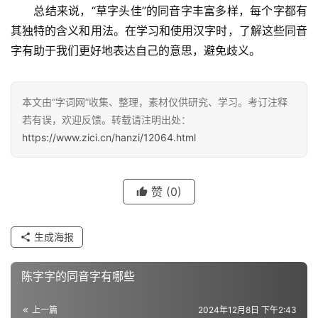
　　总结来说，“草字头佳”的同音字丰富多样，每个字都有
其独特的含义和用法。在学习和使用汉字时，了解这些同音
字有助于我们更好地表达自己的意思，避免歧义。
汉
字
本文由“字词网”收集、整理，素材仅供研究、学习。考订注释
若有误，欢迎反馈。转载请注明出处：
https://www.zici.cn/hanzi/12064.html
组
词
赞
(0)
反
义
生成海报
词
陈字字的同音字有哪些
近
上一篇
2024年12月8日 下午2:43