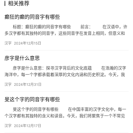
相关推荐
组
癫狂的癫的同音字有哪些
词
标题：癫狂的癫的同音字有哪些 前言： 在汉语中，许
多汉字都有其独特的同音字，这些同音字在发音上相同，但意义和
书写可能大相径庭。今天，我们就来探讨一下“癫狂的癫”这个词语…
拼
汉字
2024年12月15日
音
彦字是什么意思
彦字是什么意思：探寻汉字背后的文化底蕴 在浩瀚的汉字
海洋中，每一个字都承载着深厚的文化内涵和历史积淀。今天，我
们将聚焦一个颇具古韵的字——“彦”，探讨其背后的丰富含义。 …
汉字
2024年12月31日
旻这个字的同音字有哪些
旻这个字的同音字有哪些 在中国丰富的汉字文化中，每一
个汉字都有其独特的含义和读音。今天，我们将聚焦于一个不常见
的汉字——旻，探讨其同音字及其用法。 一、旻字的读音及含
汉字
2024年12月17日
义…