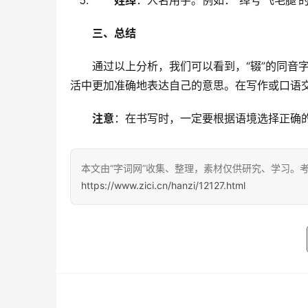
姓绰
：人名用字。例如：“绰号‘飞毛腿’
三、总结
　　通过以上分析，我们可以看到，“辍”的同音
活中更加准确地表达自己的意思。在写作或口语
注意
：在书写时，一定要根据语境选择正确
本文由“字词网”收集、整理，素材仅供研究、学习。
https://www.zici.cn/hanzi/12127.html