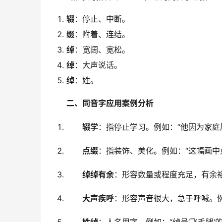
辍
：停止、中断。
缀
：附着、连结。
绰
：宽阔、宽松。
绰
：大声说话。
绰
：姓。
二、同音字应用案例分析
辍学
：指停止学习。例如：“他因为家庭
点缀
：指装饰、美化。例如：“这幅画中
绰绰有余
：形容数量或程度充足，有余裕
大声疾呼
：形容声音很大，急于呼喊。例