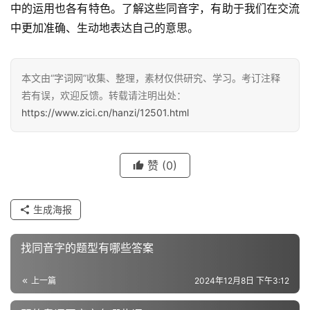
中的运用也各有特色。了解这些同音字，有助于我们在交流
中更加准确、生动地表达自己的意思。
汉
字
本文由“字词网”收集、整理，素材仅供研究、学习。考订注释
若有误，欢迎反馈。转载请注明出处：
https://www.zici.cn/hanzi/12501.html
组
词
赞
(0)
反
生成海报
义
词
找同音字的题型有哪些答案
上一篇
2024年12月8日 下午3:12
近
义