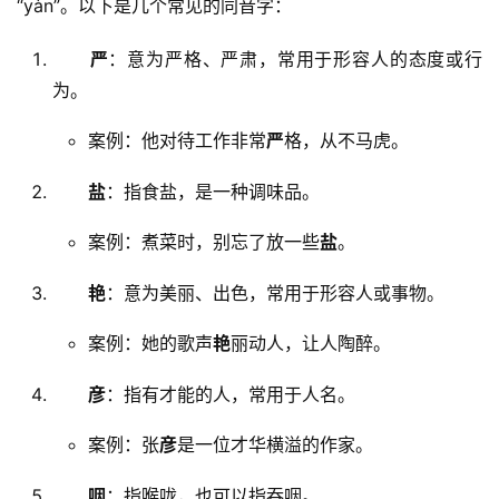
“yàn”。以下是几个常见的同音字：
严
：意为严格、严肃，常用于形容人的态度或行
为。
案例：他对待工作非常
严
格，从不马虎。
盐
：指食盐，是一种调味品。
案例：煮菜时，别忘了放一些
盐
。
艳
：意为美丽、出色，常用于形容人或事物。
案例：她的歌声
艳
丽动人，让人陶醉。
彦
：指有才能的人，常用于人名。
案例：张
彦
是一位才华横溢的作家。
咽
：指喉咙，也可以指吞咽。