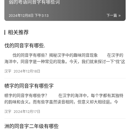
弱的粤语同音字有哪些词
词
2024年12月8日 下午3:13
下一篇
组
相关推荐
词
伐的同音字有哪些.
伐的同音字有哪些？揭秘汉字中的趣味同音现象 在汉字的
拼
海洋中，同音字是一种常见的现象。今天，我们就来探讨一下“伐”这
音
个字的同音字，看看它们在汉字世界中的奇妙之旅。 一、什…
汉字
2024年12月18日
帻字的同音字有哪些字
帻字的同音字有哪些字？ 在汉字的海洋中，每个字都有其独特
的韵味和含义。而有些字虽然读音相同，但意义却大相径庭。今
天，我们就来探讨一下“帻”这个字的同音字有哪些。 一、帻字
汉字
2024年12月17日
的…
洲的同音字二年级有哪些