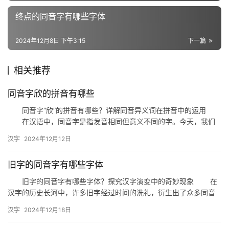
义
词
终点的同音字有哪些字体
2024年12月8日 下午3:15
下一篇
组
词
相关推荐
同音字欣的拼音有哪些
拼
同音字“欣”的拼音有哪些？详解同音异义词在拼音中的运用
音
在汉语中，同音字是指发音相同但意义不同的字。今天，我们
就来探讨一下同音字“欣”的拼音有哪些，以及它们在拼音中的具体
汉字
2024年12月12日
运…
旧字的同音字有哪些字体
旧字的同音字有哪些字体？探究汉字演变中的奇妙现象 在
汉字的历史长河中，许多旧字经过时间的洗礼，衍生出了众多同音
字。这些同音字在字形上各具特色，但读音却相同，构成了汉字世
汉字
2024年12月18日
界中…