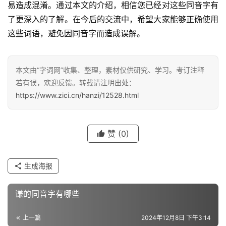
易造成混淆。通过本文的介绍，相信您已经对这些同音字有
了更深入的了解。在今后的交流中，希望大家能够正确使用
这些词语，避免因同音字而造成误解。
汉
字
本文由“字词网”收集、整理，素材仅供研究、学习。考订注释
若有误，欢迎反馈。转载请注明出处：
https://www.zici.cn/hanzi/12528.html
组
词
赞
(0)
反
义
生成海报
词
谦的同音字有哪些
近
上一篇
2024年12月8日 下午3:14