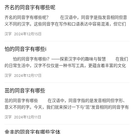
齐名的同音字有哪些呢
组
词
齐名的同音字有哪些呢？ 在汉语中，同音字是指发音相同但意
义不同的汉字。这些同音字在写作和口语表达中容易混淆，但它们
的存在也为汉语的丰富性增色不少。今天，我们就来探讨一下“齐名”
汉字
2024年12月15日
…
拼
音
怕的同音字有哪些i
怕的同音字有哪些i？——探索汉字中的趣味与智慧 在我们
的日常生活中，汉字不仅仅是一种书写工具，更蕴含着丰富的文化
内涵和趣味性。今天，我们就来探讨一下“怕”的同音字中带有“i…
汉字
2024年12月17日
茁的同音字有哪些
茁的同音字有哪些 在汉语中，同音字指的是发音相同但字形、
意义不同的字。今天，我们就来探讨一下与“茁”发音相同的同音字有
哪些，以及它们在日常生活中的应用。 一、茁的同音字 桌…
汉字
2024年12月11日
金丰的同音字有哪些字体