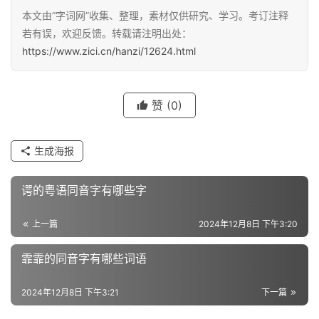
本文由“字词网”收集、整理，素材仅供研究、学习。考订注释
汉
若有误，欢迎反馈。转载请注明出处：
字
https://www.zici.cn/hanzi/12624.html
组
赞
(0)
词
生成海报
反
义
谔的粤语同音字有哪些字
词
上一篇
2024年12月8日 下午3:20
霏霏的同音字有哪些词语
近
义
2024年12月8日 下午3:21
下一篇
词