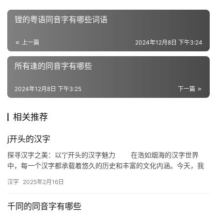
组
镗的粤语同音字有哪些词语
词
上一篇
2024年12月8日 下午3:24
反
所有逢的同音字有哪些
义
词
2024年12月8日 下午3:25
下一篇
相关推荐
近
义
j开头的汉字
词
探寻汉字之美：以“j”开头的汉字魅力 在浩如烟海的汉字世界
中，每一个汉字都承载着悠久的历史和丰富的文化内涵。今天，我
们就来一起探索那些以“j”开头的汉字，感受它们独特的魅力。 …
汉字
2025年2月16日
组
词
千同的同音字有哪些