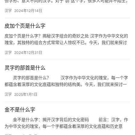
但字形、意义不同的汉字。对于“钥”这个字，很多人可能并不陌生，
它是钥匙的简称，代表着开启某个事物的关键。那么，你知道与“…
汉字
2024年12月14日
皮加个页是什么字
皮加个页是什么字？揭秘汉字组合的奇妙之处 汉字作为中华文化的
瑰宝，其独特的组合方式常常让人惊叹不已。今天，我们就来探讨
一个有趣的问题：“皮加个页是什么字？”这不仅是一个文字游戏，
汉字
2024年12月31日
更…
灵字的部首是什么
灵字的部首是什么？ 汉字作为中华文化的瑰宝，每一个字
都蕴含着深厚的文化底蕴和独特的结构美。今天，我们就来探讨一
个有趣且常见的汉字——“灵”，灵字的部首是什么？这个问题不仅
汉字
2025年1月1日
关…
金不是什么字
金不是什么字：揭开汉字背后的文化密码 前言：汉字，作
为中华文化的瑰宝，每一个字都蕴含着深厚的文化底蕴和历史意
义。然而，当我们深入探讨某些汉字时，会发现它们并非表面看起