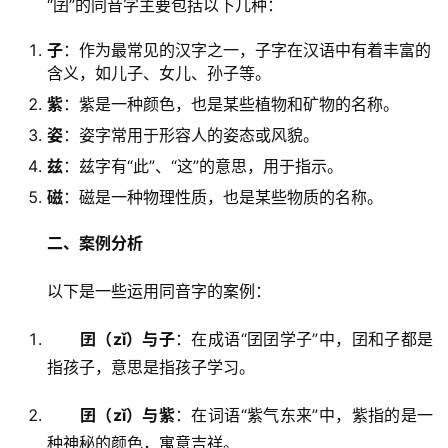
　　“囝”的同音字主要包括以下几种：
子
：作为最常见的汉字之一，子字在汉语中有着丰富的
含义，如儿子、女儿、孙子等。
紫
：紫是一种颜色，也是某些植物和矿物的名称。
姿
：姿字常用于形容人的姿态或风貌。
兹
：兹字有“此”、“这”的意思，用于指示。
磁
：磁是一种物理性质，也是某些物质的名称。
二、案例分析
　　以下是一些运用同音字的案例：
囝（zǐ）与子
：在成语“囝囝学子”中，囝和子都是
指孩子，意思是指孩子学习。
囝（zǐ）与紫
：在词语“紫气东来”中，紫指的是一
种神秘的颜色，寓意吉祥。