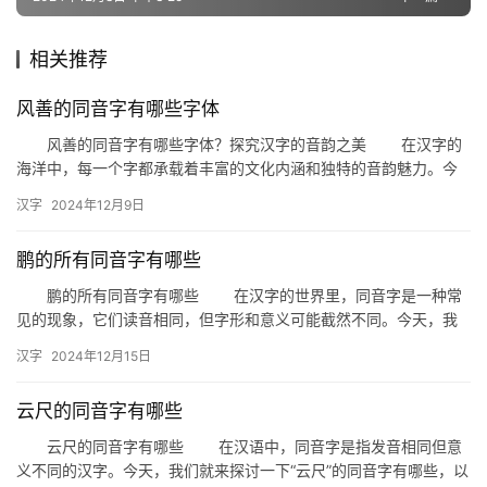
相关推荐
组
词
风善的同音字有哪些字体
风善的同音字有哪些字体？探究汉字的音韵之美 在汉字的
海洋中，每一个字都承载着丰富的文化内涵和独特的音韵魅力。今
拼
天，我们将聚焦于“风善”这两个字，探讨它们同音字的不同字体，
音
汉字
2024年12月9日
感…
鹏的所有同音字有哪些
鹏的所有同音字有哪些 在汉字的世界里，同音字是一种常
见的现象，它们读音相同，但字形和意义可能截然不同。今天，我
们就来探讨一下与“鹏”这个字同音的汉字有哪些，以及它们各自的
汉字
2024年12月15日
意…
云尺的同音字有哪些
云尺的同音字有哪些 在汉语中，同音字是指发音相同但意
义不同的汉字。今天，我们就来探讨一下“云尺”的同音字有哪些，以