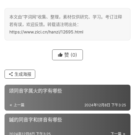
汉
本文由“字词网”收集、整理，素材仅供研究、学习。考订注释
字
若有误，欢迎反馈。转载请注明出处：
https://www.zici.cn/hanzi/12695.html
组
词
赞
(0)
生成海报
反
义
颂同音字属火的字有哪些
词
上一篇
2024年12月8日 下午3:25
近
鏚的同音字和拼音有哪些
义
词
2024年12月8日 下午3:25
下一篇