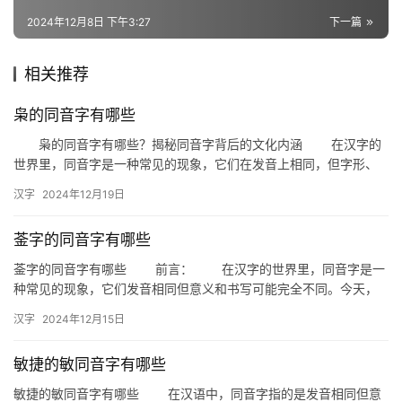
2024年12月8日 下午3:27
下一篇
组
相关推荐
词
枭的同音字有哪些
枭的同音字有哪些？揭秘同音字背后的文化内涵 在汉字的
拼
世界里，同音字是一种常见的现象，它们在发音上相同，但字形、
音
意义和用法可能截然不同。今天，我们就来探讨一下“枭”的同音字，
汉字
2024年12月19日
…
菳字的同音字有哪些
菳字的同音字有哪些 前言： 在汉字的世界里，同音字是一
种常见的现象，它们发音相同但意义和书写可能完全不同。今天，
我们就来探讨一下与“菳”字发音相同的汉字，帮助大家更好地理解…
汉字
2024年12月15日
敏捷的敏同音字有哪些
敏捷的敏同音字有哪些 在汉语中，同音字指的是发音相同但意