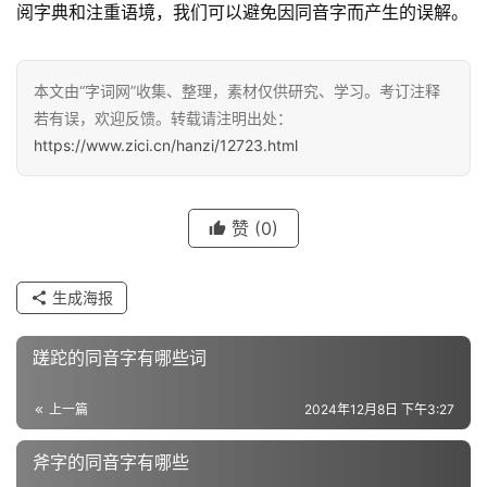
阅字典和注重语境，我们可以避免因同音字而产生的误解。
汉
本文由“字词网”收集、整理，素材仅供研究、学习。考订注释
字
若有误，欢迎反馈。转载请注明出处：
https://www.zici.cn/hanzi/12723.html
组
词
赞
(0)
反
生成海报
义
词
蹉跎的同音字有哪些词
上一篇
2024年12月8日 下午3:27
近
义
斧字的同音字有哪些
词