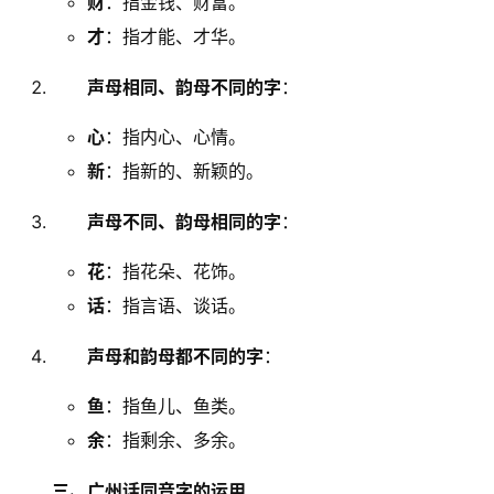
财
：指金钱、财富。
才
：指才能、才华。
声母相同、韵母不同的字
：
心
：指内心、心情。
新
：指新的、新颖的。
声母不同、韵母相同的字
：
花
：指花朵、花饰。
话
：指言语、谈话。
声母和韵母都不同的字
：
鱼
：指鱼儿、鱼类。
余
：指剩余、多余。
三、广州话同音字的运用