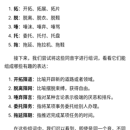
拓
：开拓、拓展、拓片
脱
：脱离、脱衣、脱鞋
唾
：唾沫、唾弃、唾骂
托
：委托、托付、托盘
拖
：拖延、拖拉机、拖鞋
　　接下来，我们尝试将这些同音字进行组词，看看它们能
组成哪些有趣的表达：
开拓箨道
：比喻开辟新的道路或者领域。
脱离箨网
：比喻摆脱束缚，获得自由。
唾弃箨言
：指对某种言论表示极端的厌恶和排斥。
委托箨务
：指将某项事务委托给别人办理。
拖延箨期
：指推迟完成某项任务的时间。
　　在这些组词中，我们可以看到，即使是同一个音，不同