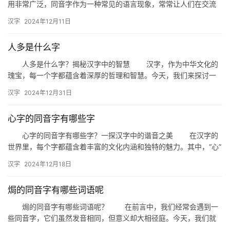
用非常广泛，同音字作为一种常见的语言现象，常常让人们在交流
中产生误解。那么，对于“家属”这个词语，它的同音字有哪些呢？
汉字
2024年12月11日
接…
人多是什么字
人多是什么字？揭秘汉字中的智慧 汉字，作为中华文化的
瑰宝，每一个字都蕴含着深厚的哲理和智慧。今天，我们来探讨一
个有趣的话题：“人多是什么字？”这不仅是一个文字游戏，更是对
汉字
2024年12月31日
汉…
心字的同音字有哪些字
心字的同音字有哪些字？一探汉字中的谐音之美 在汉字的
世界里，每个字都蕴含着丰富的文化内涵和独特的魅力。其中，“心”
字，作为表达情感和思想的基石，其同音字同样富有深意。那么，…
汉字
2024年12月18日
焗的同音字有哪些词语呢
焗的同音字有哪些词语呢？ 在前言中，我们经常会遇到一
些同音字，它们虽然发音相同，但意义却大相径庭。今天，我们就
来探讨一下“焗”这个字的同音字，看看它们在汉语中是如何被使用