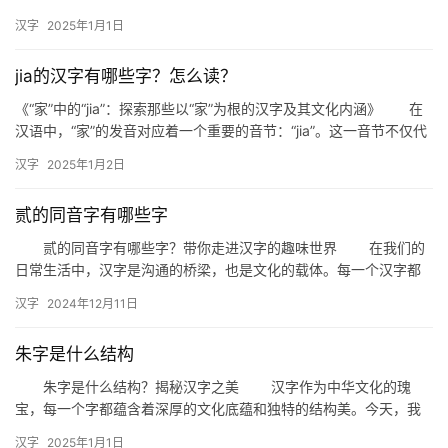
聚焦一个看似简单却内涵丰富的汉字——“辟”。“辟”是什么字？…
汉字
2025年1月1日
jia的汉字有哪些字？怎么读？
《“家”中的“jia”：探索那些以“家”为根的汉字及其文化内涵》 在
汉语中，“家”的发音对应着一个重要的音节：“jia”。这一音节不仅代
表了我们最熟悉不过的家庭概念，还衍生出了许…
汉字
2025年1月2日
贰的同音字有哪些字
贰的同音字有哪些字？带你走进汉字的趣味世界 在我们的
日常生活中，汉字是沟通的桥梁，也是文化的载体。每一个汉字都
有其独特的含义和用法。今天，我们就来聊聊“贰”的同音字，一起
汉字
2024年12月11日
探…
朱字是什么结构
朱字是什么结构？揭秘汉字之美 汉字作为中华文化的瑰
宝，每一个字都蕴含着深厚的文化底蕴和独特的结构美。今天，我
们就来探讨一下“朱”字的结构，揭开这个常用汉字背后的奥秘。
汉字
2025年1月1日