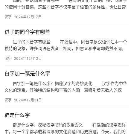
勖的广州话同音字有哪些 在粤语文化丰富的广州，同音字
的使用十分普遍，这些同音字不仅丰富了语言的多样性，也让日常
交流更加生动有趣。今天，我们就来探讨一下“勖”这个字在广州话
汉字
2024年12月17日
中…
进子的同音字有哪些
进子的同音字有哪些 在汉语中，同音字是汉语词汇中一个
独特的现象，许多词语在发音上相同，但意义和书写却截然不同。
今天，我们就来探讨一下与“进子”发音相同的汉字及其含义。 …
汉字
2024年12月13日
白字加一笔是什么字
白字加一笔是什么字？揭秘汉字的奇妙变化 汉字作为中华
文化的瑰宝，其独特的结构和丰富的内涵一直吸引着无数人的探
索。今天，我们来探讨一个有趣的话题：“白字加一笔是什么字？”这
汉字
2024年12月31日
不…
辟是什么字
辟是什么字：探秘汉字“辟”的多重含义 在浩瀚的汉字海洋
中，每一个字都承载着深厚的文化底蕴和历史痕迹。今天，我们将