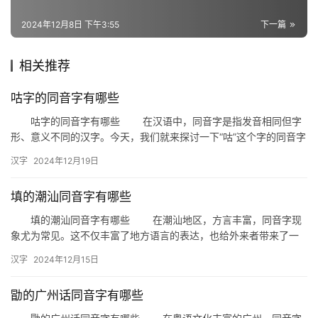
词
2024年12月8日 下午3:55
下一篇
组
相关推荐
词
咕字的同音字有哪些
咕字的同音字有哪些 在汉语中，同音字是指发音相同但字
拼
形、意义不同的汉字。今天，我们就来探讨一下“咕”这个字的同音字
音
都有哪些。 一、咕字的同音字 咕咚：形容物体落地的声音…
汉字
2024年12月19日
填的潮汕同音字有哪些
填的潮汕同音字有哪些 在潮汕地区，方言丰富，同音字现
象尤为常见。这不仅丰富了地方语言的表达，也给外来者带来了一
定的挑战。今天，我们就来探讨一下，在潮汕方言中，“填”这个字
汉字
2024年12月15日
有…
勖的广州话同音字有哪些