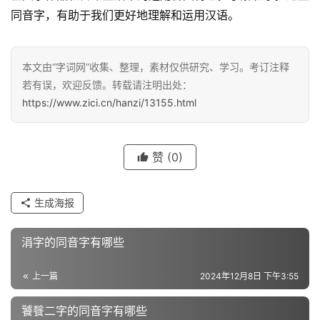
同音字，有助于我们更好地理解和运用汉语。
汉
字
本文由“字词网”收集、整理，素材仅供研究、学习。考订注释
若有误，欢迎反馈。转载请注明出处：
https://www.zici.cn/hanzi/13155.html
组
词
赞
(0)
反
生成海报
义
词
涓字的同音字有哪些
上一篇
2024年12月8日 下午3:55
近
义
饕餮二字的同音字有哪些