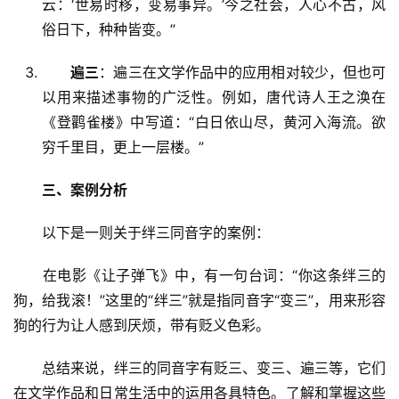
云：‘世易时移，变易事异。’今之社会，人心不古，风
俗日下，种种皆变。”
遍三
：遍三在文学作品中的应用相对较少，但也可
以用来描述事物的广泛性。例如，唐代诗人王之涣在
《登鹳雀楼》中写道：“白日依山尽，黄河入海流。欲
穷千里目，更上一层楼。”
三、案例分析
　　以下是一则关于绊三同音字的案例：
　　在电影《让子弹飞》中，有一句台词：“你这条绊三的
狗，给我滚！”这里的“绊三”就是指同音字“变三”，用来形容
狗的行为让人感到厌烦，带有贬义色彩。
　　总结来说，绊三的同音字有贬三、变三、遍三等，它们
在文学作品和日常生活中的运用各具特色。了解和掌握这些