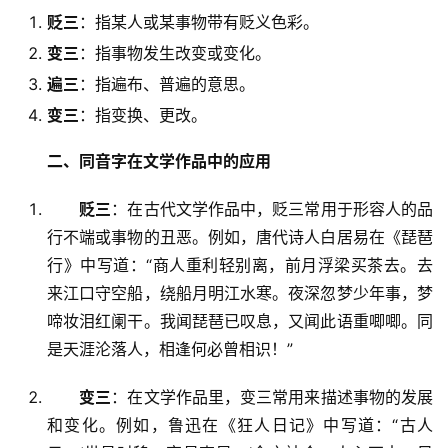
贬三
：指某人或某事物带有贬义色彩。
变三
：指事物发生改变或变化。
遍三
：指遍布、普遍的意思。
变三
：指变换、更改。
二、同音字在文学作品中的应用
贬三
：在古代文学作品中，贬三常用于形容人的品
行不端或事物的丑恶。例如，唐代诗人白居易在《琵琶
行》中写道：“商人重利轻别离，前月浮梁买茶去。去
来江口守空船，绕船月明江水寒。夜深忽梦少年事，梦
啼妆泪红阑干。我闻琵琶已叹息，又闻此语重唧唧。同
是天涯沦落人，相逢何必曾相识！”
变三
：在文学作品里，变三常用来描述事物的发展
和变化。例如，鲁迅在《狂人日记》中写道：“古人