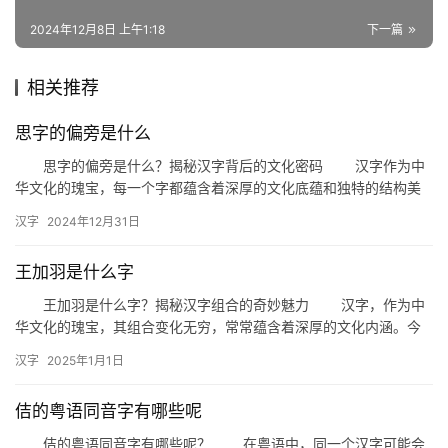
词
2024年12月8日 上午1:18
下一篇
组
相关推荐
词
思字的偏旁是什么
思字的偏旁是什么？揭秘汉字背后的文化密码 汉字作为中
拼
华文化的瑰宝，每一个字都蕴含着深厚的文化底蕴和独特的结构美
音
学。今天，我们就来探讨一个有趣且富有文化内涵的话题——“思”
汉字
2024年12月31日
字…
王加羽是什么字
王加羽是什么字？揭秘汉字组合的奇妙魅力 汉字，作为中
华文化的瑰宝，其组合变化无穷，常常蕴含着深厚的文化内涵。今
天，我们就来探讨一个有趣的问题：“王加羽是什么字？”这不仅是
汉字
2025年1月1日
一…
佶的粤语同音字有哪些呢
佶的粤语同音字有哪些呢？ 在粤语中，同一个汉字可能会