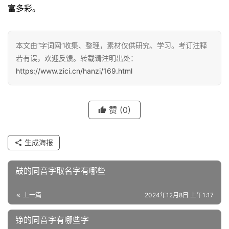
富多彩。
汉
本文由“字词网”收集、整理，素材仅供研究、学习。考订注释
字
若有误，欢迎反馈。转载请注明出处：
https://www.zici.cn/hanzi/169.html
组
词
赞
(0)
反
生成海报
义
词
鼓的同音字取名字有哪些
上一篇
2024年12月8日 上午1:17
近
义
铮的同音字有哪些字