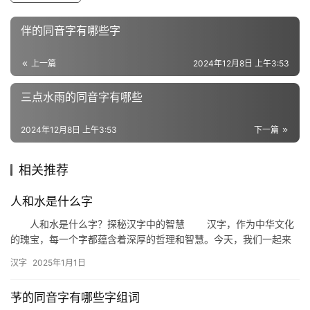
组
伴的同音字有哪些字
词
上一篇
2024年12月8日 上午3:53
反
三点水雨的同音字有哪些
义
词
2024年12月8日 上午3:53
下一篇
相关推荐
近
义
人和水是什么字
词
人和水是什么字？探秘汉字中的智慧 汉字，作为中华文化
的瑰宝，每一个字都蕴含着深厚的哲理和智慧。今天，我们一起来
探讨一个有趣的问题：“人和水是什么字？”这不仅是一个文字游戏，
汉字
2025年1月1日
组
…
词
芧的同音字有哪些字组词