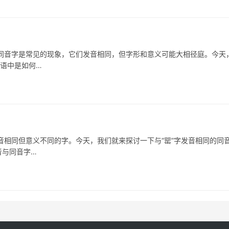
字是常见的现象，它们发音相同，但字形和意义可能大相径庭。今天
用语中是如何…
相同但意义不同的字。今天，我们就来探讨一下与“罂”字发音相同的同
音与同音字…