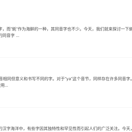
而“蚝”作为海鲜的一种，其同音字也不少。今天，我们就来探讨一下
同音字 …
同但意义和书写不同的字。对于“ya”这个音节，同样存在许多同音字
使用…
字海洋中，有些字因其独特性和罕见性而引起人们的广泛关注。今天