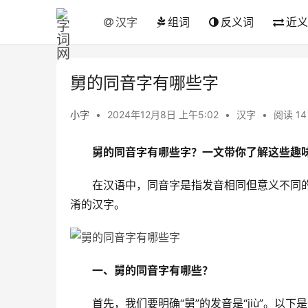
汉字
组词
反义词
近义
舅的同音字有哪些字
小字
•
2024年12月8日 上午5:02
•
汉字
•
阅读 14
舅的同音字有哪些字？一文带你了解这些趣
　　在汉语中，同音字是指发音相同但意义不同的
淆的汉字。
一、舅的同音字有哪些？
　　首先，我们要明确“舅”的发音是“jiù”。以