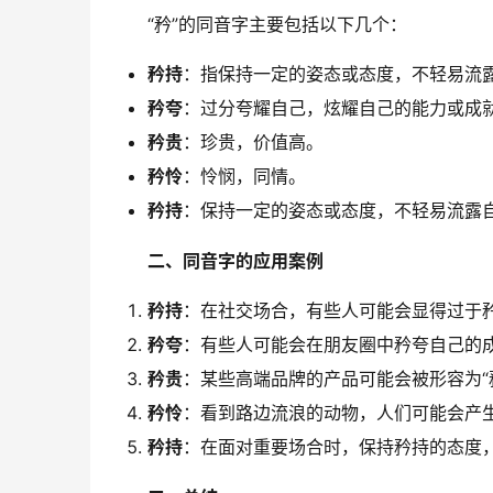
　　“矜”的同音字主要包括以下几个：
矜持
：指保持一定的姿态或态度，不轻易流
矜夸
：过分夸耀自己，炫耀自己的能力或成
矜贵
：珍贵，价值高。
矜怜
：怜悯，同情。
矜持
：保持一定的姿态或态度，不轻易流露
二、同音字的应用案例
矜持
：在社交场合，有些人可能会显得过于
矜夸
：有些人可能会在朋友圈中矜夸自己的
矜贵
：某些高端品牌的产品可能会被形容为“
矜怜
：看到路边流浪的动物，人们可能会产
矜持
：在面对重要场合时，保持矜持的态度