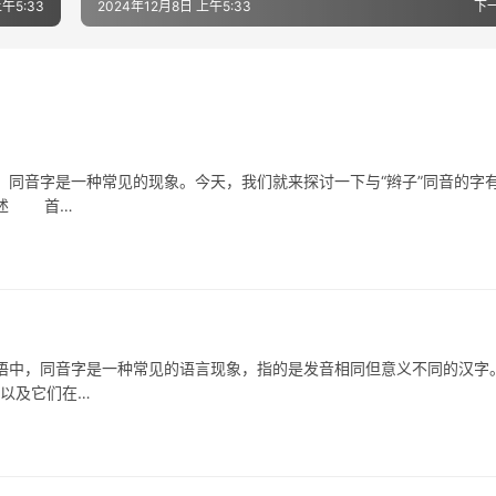
午5:33
2024年12月8日 上午5:33
下
音字是一种常见的现象。今天，我们就来探讨一下与“辫子”同音的字
概述 首…
，同音字是一种常见的语言现象，指的是发音相同但意义不同的汉字
，以及它们在…