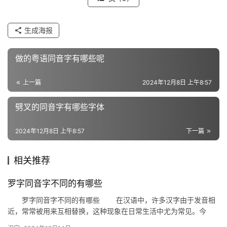
组
生成海报
词
做的粤语同音字有哪些呢
反
上一篇
2024年12月8日 上午8:57
义
劈叉的同音字有哪些字体
词
2024年12月8日 上午8:57
下一篇
近
义
相关推荐
词
罗字同音字不同的有哪些
罗字同音字不同的有哪些 在汉语中，许多汉字由于发音相
近，常常被用来互相替换，这种现象在日常生活中尤为常见。今
组
天，我们就来探讨一下与“罗”字同音的不同汉字及其用法。
词