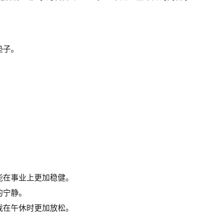
垫子。
能在事业上更加稳健。
的宁静。
我在午休时更加放松。