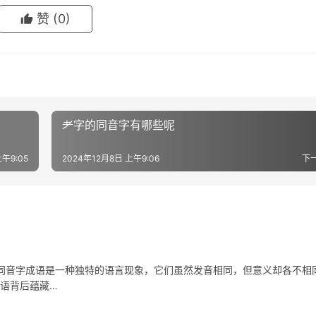
赞
(0)
耂字的同音字有哪些呢
午9:05
2024年12月8日 上午9:06
下
字成语是一种独特的语言现象，它们虽然发音相同，但意义却各不相
成语背后蕴藏…