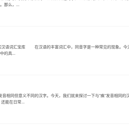
字。那么，…
汉语词汇宝库 在汉语的丰富词汇中，同音字是一种常见的现象。今
活中的具…
相同但意义不同的汉字。今天，我们就来探讨一下与“痪”发音相同的
，还能在日常…