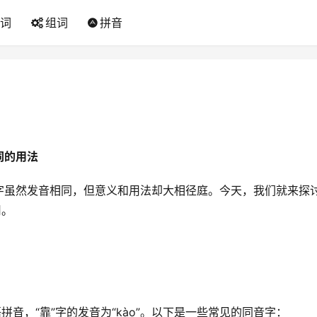
词
组词
拼音
词的用法
字虽然发音相同，但意义和用法却大相径庭。今天，我们就来探
用。
拼音，“靠”字的发音为“kào”。以下是一些常见的同音字：