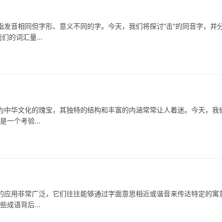
音相同但字形、意义不同的字。今天，我们将探讨“击”的同音字，并
我们的词汇量…
华文化的瑰宝，其独特的结构和丰富的内涵常常让人着迷。今天，我
仅是一个考验…
用非常广泛，它们往往能够通过字面意思相近或谐音来传达特定的寓
这些成语背后…