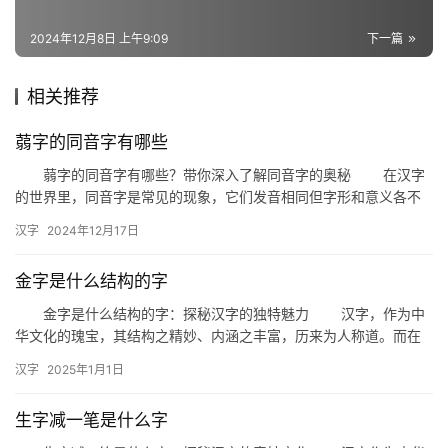
词
2024年12月8日 上午9:09
下一篇
组
相关推荐
词
蒻字的同音字有哪些
蒻字的同音字有哪些？带你深入了解同音字的奥秘 在汉字
拼
的世界里，同音字是常见的现象，它们发音相同但字形和意义各不
音
相同。今天，我们就来探讨一下与“蒻”字发音相同的汉字，一起揭
汉字
2024年12月17日
开…
金字是什么结构的字
金字是什么结构的字：探秘汉字的独特魅力 汉字，作为中
华文化的瑰宝，其结构之精妙、内涵之丰富，历来为人称道。而在
众多汉字中，“金”字以其独特的结构和深厚的文化底蕴，吸引了无
汉字
2025年1月1日
数…
生字减一笔是什么字