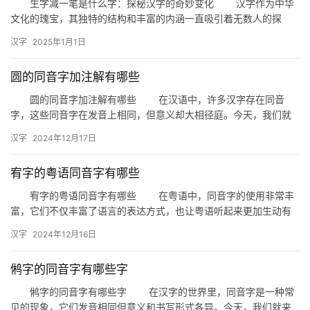
生字减一笔是什么字：探秘汉字的奇妙变化 汉字作为中华
文化的瑰宝，其独特的结构和丰富的内涵一直吸引着无数人的探
究。今天，我们就来探讨一个有趣的话题——“生字减一笔是什么
汉字
2025年1月1日
字”。…
圆的同音字加注解有哪些
圆的同音字加注解有哪些 在汉语中，许多汉字存在同音
字，这些同音字在发音上相同，但意义却大相径庭。今天，我们就
来探讨一下“圆”这个汉字的同音字及其注解。 一、圆的同音字
汉字
2024年12月17日
…
宥字的粤语同音字有哪些
宥字的粤语同音字有哪些 在粤语中，同音字的使用非常丰
富，它们不仅丰富了语言的表达方式，也让粤语听起来更加生动有
趣。今天，我们就来探讨一下“宥”字在粤语中的同音字有哪些。 …
汉字
2024年12月16日
鸺字的同音字有哪些字
鸺字的同音字有哪些字 在汉字的世界里，同音字是一种常
见的现象，它们发音相同但意义和书写形式各异。今天，我们就来