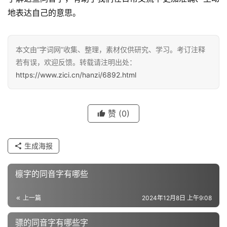
地表达自己的意思。
汉
字
本文由“字词网”收集、整理，素材仅供研究、学习。考订注释
若有误，欢迎反馈。转载请注明出处：
https://www.zici.cn/hanzi/6892.html
组
词
赞
(0)
反
生成海报
义
词
檩字的同音字有哪些
上一篇
2024年12月8日 上午9:08
近
义
骠的同音字有哪些字