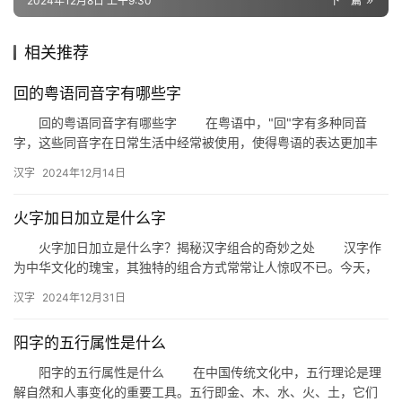
2024年12月8日 上午9:30
下一篇
相关推荐
组
词
回的粤语同音字有哪些字
回的粤语同音字有哪些字 在粤语中，"回"字有多种同音
字，这些同音字在日常生活中经常被使用，使得粤语的表达更加丰
拼
富和生动。本文将详细介绍与"回&…
音
汉字
2024年12月14日
火字加日加立是什么字
火字加日加立是什么字？揭秘汉字组合的奇妙之处 汉字作
为中华文化的瑰宝，其独特的组合方式常常让人惊叹不已。今天，
我们就来探讨一个有趣的问题：火字加日加立是什么字？这不仅是
汉字
2024年12月31日
一个…
阳字的五行属性是什么
阳字的五行属性是什么 在中国传统文化中，五行理论是理
解自然和人事变化的重要工具。五行即金、木、水、火、土，它们