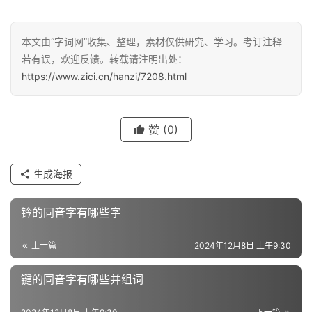
汉
本文由“字词网”收集、整理，素材仅供研究、学习。考订注释
字
若有误，欢迎反馈。转载请注明出处：
https://www.zici.cn/hanzi/7208.html
组
词
赞
(0)
生成海报
反
义
钤的同音字有哪些字
词
上一篇
2024年12月8日 上午9:30
近
键的同音字有哪些并组词
义
词