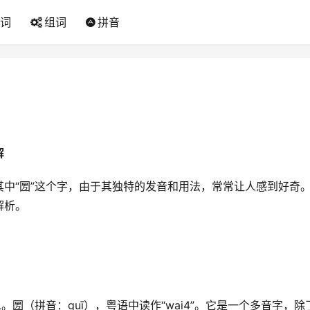
词
组词
拼音
解
中“圐”这个字，由于其独特的发音和用法，常常让人感到好奇
解析。
圐（拼音：guī），粤语中读作“wai4”。它是一个多音字，除