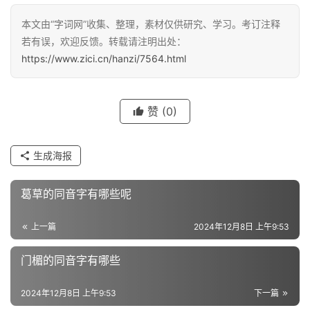
本文由“字词网”收集、整理，素材仅供研究、学习。考订注释
汉
若有误，欢迎反馈。转载请注明出处：
字
https://www.zici.cn/hanzi/7564.html
组
赞
(0)
词
生成海报
反
义
葛草的同音字有哪些呢
词
上一篇
2024年12月8日 上午9:53
近
门楣的同音字有哪些
义
词
2024年12月8日 上午9:53
下一篇