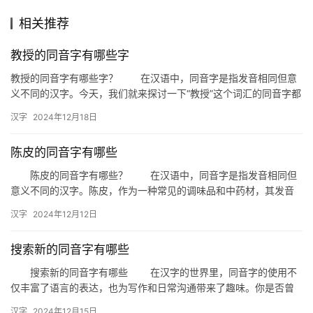
相关推荐
组
词
教授的同音字有哪些字
教授的同音字有哪些字？ 在汉语中，同音字是指发音相同但意
义不同的汉字。今天，我们就来探讨一下“教授”这个词汇的同音字都
拼
有哪些。 一、同音字概述 首先，我们需要明确“教授…
汉字
2024年12月18日
音
陈皮的同音字有哪些
陈皮的同音字有哪些？ 在汉语中，同音字是指发音相同但
意义不同的汉字。陈皮，作为一种常见的调味品和中药材，其发音
“chén pí”也衍生出了一些有趣的同音字。本文将为您详细介…
汉字
2024年12月12日
搜索新的同音字有哪些
搜索新的同音字有哪些 在汉字的世界里，同音字的使用不
仅丰富了语言的表达，也为写作和日常沟通带来了趣味。你是否曾
好奇，除了我们熟知的同音字外，还有哪些新的同音字可以探索？
汉字
2024年12月15日