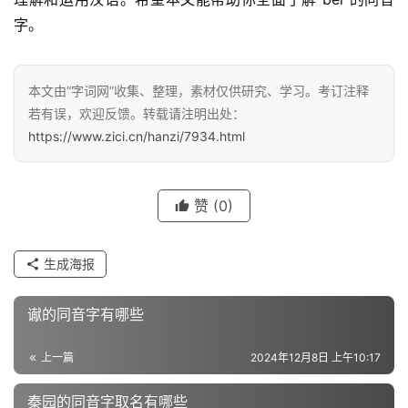
字。
汉
字
本文由“字词网”收集、整理，素材仅供研究、学习。考订注释
若有误，欢迎反馈。转载请注明出处：
https://www.zici.cn/hanzi/7934.html
组
词
赞
(0)
反
生成海报
义
词
谳的同音字有哪些
上一篇
2024年12月8日 上午10:17
近
义
秦园的同音字取名有哪些