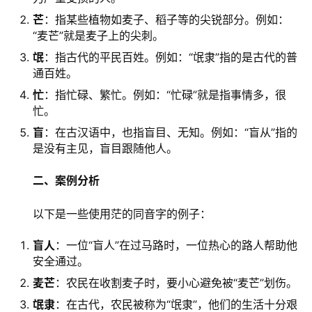
芒
：指某些植物如麦子、稻子等的尖锐部分。例如：
“麦芒”就是麦子上的尖刺。
氓
：指古代的平民百姓。例如：“氓隶”指的是古代的普
通百姓。
忙
：指忙碌、繁忙。例如：“忙碌”就是指事情多，很
忙。
盲
：在古汉语中，也指盲目、无知。例如：“盲从”指的
是没有主见，盲目跟随他人。
二、案例分析
　　以下是一些使用茫的同音字的例子：
盲人
：一位“盲人”在过马路时，一位热心的路人帮助他
安全通过。
麦芒
：农民在收割麦子时，要小心避免被“麦芒”划伤。
氓隶
：在古代，农民被称为“氓隶”，他们的生活十分艰