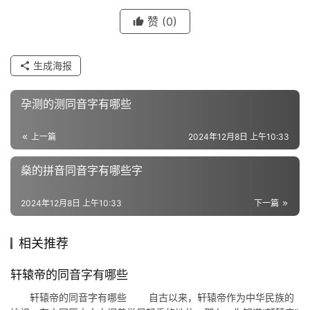
赞
(0)
组
生成海报
词
孕测的测同音字有哪些
反
上一篇
2024年12月8日 上午10:33
义
词
燊的拼音同音字有哪些字
2024年12月8日 上午10:33
下一篇
近
义
相关推荐
词
轩辕帝的同音字有哪些
轩辕帝的同音字有哪些 自古以来，轩辕帝作为中华民族的
组