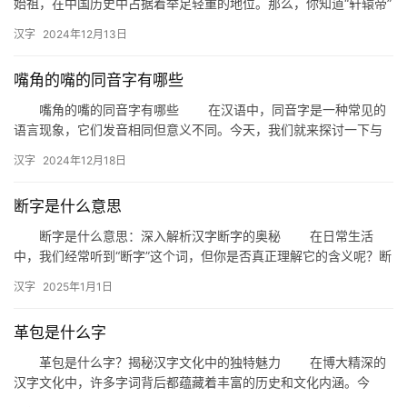
始祖，在中国历史中占据着举足轻重的地位。那么，你知道“轩辕帝”
词
的同音字有哪些吗？本文将为您一一揭晓。 一、轩辕帝的同…
汉字
2024年12月13日
嘴角的嘴的同音字有哪些
拼
音
嘴角的嘴的同音字有哪些 在汉语中，同音字是一种常见的
语言现象，它们发音相同但意义不同。今天，我们就来探讨一下与
“嘴角的嘴”发音相同的同音字有哪些。 首先，我们需要明确“…
汉字
2024年12月18日
断字是什么意思
断字是什么意思：深入解析汉字断字的奥秘 在日常生活
中，我们经常听到“断字”这个词，但你是否真正理解它的含义呢？断
字，顾名思义，是指将一个完整的汉字拆分成若干部分的过程。这
汉字
2025年1月1日
一…
革包是什么字
革包是什么字？揭秘汉字文化中的独特魅力 在博大精深的
汉字文化中，许多字词背后都蕴藏着丰富的历史和文化内涵。今
天，我们将探讨一个看似简单却充满趣味的汉字——“革包”。究竟