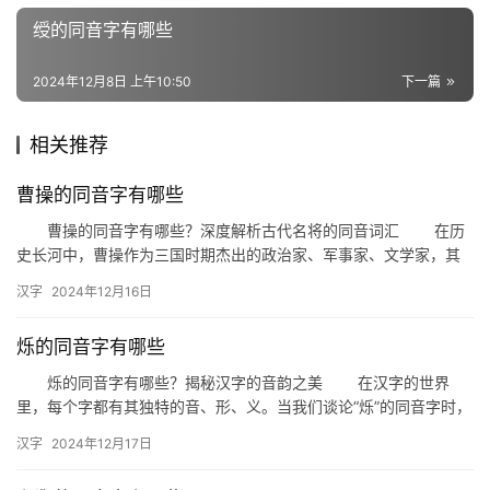
词
绶的同音字有哪些
2024年12月8日 上午10:50
下一篇
组
词
相关推荐
曹操的同音字有哪些
拼
曹操的同音字有哪些？深度解析古代名将的同音词汇 在历
音
史长河中，曹操作为三国时期杰出的政治家、军事家、文学家，其
名字“曹操”在汉语中有着丰富的同音词汇。今天，我们就来探讨一
汉字
2024年12月16日
下…
烁的同音字有哪些
烁的同音字有哪些？揭秘汉字的音韵之美 在汉字的世界
里，每个字都有其独特的音、形、义。当我们谈论“烁”的同音字时，
实际上是在探索汉字的音韵之美。下面，我们将一起揭开“烁”的同…
汉字
2024年12月17日