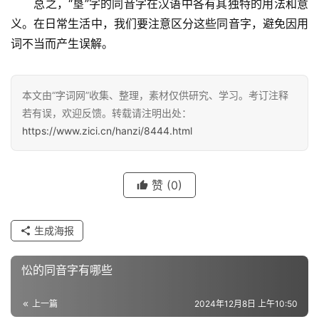
　　总之，“垦”字的同音字在汉语中各有其独特的用法和意
义。在日常生活中，我们要注意区分这些同音字，避免因用
词不当而产生误解。
汉
字
本文由“字词网”收集、整理，素材仅供研究、学习。考订注释
若有误，欢迎反馈。转载请注明出处：
https://www.zici.cn/hanzi/8444.html
组
词
赞
(0)
反
义
生成海报
词
忪的同音字有哪些
近
上一篇
2024年12月8日 上午10:50
义