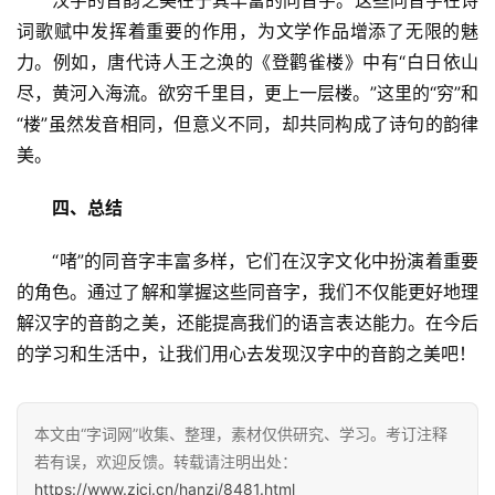
　　汉字的音韵之美在于其丰富的同音字。这些同音字在诗
词歌赋中发挥着重要的作用，为文学作品增添了无限的魅
力。例如，唐代诗人王之涣的《登鹳雀楼》中有“白日依山
尽，黄河入海流。欲穷千里目，更上一层楼。”这里的“穷”和
“楼”虽然发音相同，但意义不同，却共同构成了诗句的韵律
美。
四、总结
　　“啫”的同音字丰富多样，它们在汉字文化中扮演着重要
的角色。通过了解和掌握这些同音字，我们不仅能更好地理
解汉字的音韵之美，还能提高我们的语言表达能力。在今后
的学习和生活中，让我们用心去发现汉字中的音韵之美吧！
本文由“字词网”收集、整理，素材仅供研究、学习。考订注释
若有误，欢迎反馈。转载请注明出处：
汉
https://www.zici.cn/hanzi/8481.html