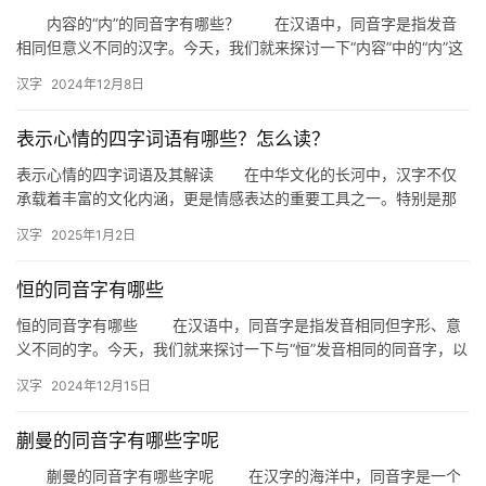
组
内容的“内”的同音字有哪些？ 在汉语中，同音字是指发音
词
相同但意义不同的汉字。今天，我们就来探讨一下“内容”中的“内”这
个字的同音字有哪些，以及它们在日常生活中的应用。 …
汉字
2024年12月8日
拼
表示心情的四字词语有哪些？怎么读？
音
表示心情的四字词语及其解读 在中华文化的长河中，汉字不仅
承载着丰富的文化内涵，更是情感表达的重要工具之一。特别是那
些能够精准描述人们内心世界的四字词语，它们不仅仅是简单的文
汉字
2025年1月2日
字组合…
恒的同音字有哪些
恒的同音字有哪些 在汉语中，同音字是指发音相同但字形、意
义不同的字。今天，我们就来探讨一下与“恒”发音相同的同音字，以
便大家在日常使用中能够更加得心应手。 一、恒的同音字有…
汉字
2024年12月15日
蒯曼的同音字有哪些字呢
蒯曼的同音字有哪些字呢 在汉字的海洋中，同音字是一个