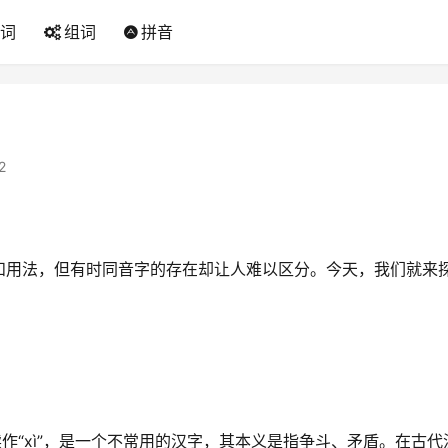
词
组词
拼音
2
和用法，但有时同音字的存在却让人难以区分。今天，我们就来
作“xì”，是一个不常用的汉字，其本义是指争斗、矛盾。在古代