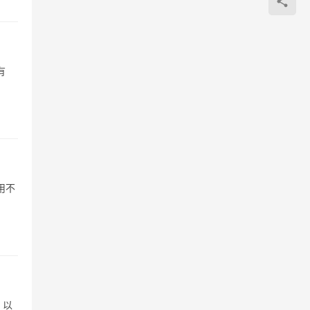
有
用不
，以