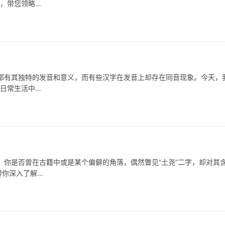
性，带您领略…
其独特的发音和意义，而有些汉字在发音上却存在同音现象。今天，
在日常生活中…
是否曾在古籍中或是某个偏僻的角落，偶然瞥见“土尧”二字，却对其
带你深入了解…