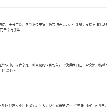
用十分广泛，它们不仅丰富了语言的表现力，也让粤语显得更加生动
的同音字有哪些…
语中，同音字是一种常见的语言现象，它使得我们在日常交流中能够
下“壤”的同…
同但意义不同的汉字。今天，我们就来探讨一下“炑”的同音字有哪些