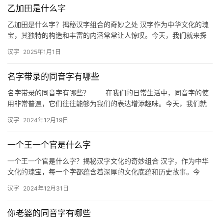
乙加田是什么字
组
词
乙加田是什么字？揭秘汉字组合的奇妙之处 汉字作为中华文化的瑰
宝，其独特的构造和丰富的内涵常常让人惊叹。今天，我们就来探
讨一个有趣的问题：乙加田是什么字？这个问题不仅考验我们对汉
汉字
2025年1月1日
字结…
拼
音
名字带录的同音字有哪些
名字带录的同音字有哪些？ 在我们的日常生活中，同音字的使
用非常普遍，它们往往能够为我们的表达增添趣味。今天，我们就
来探讨一下名字中带有“录”的同音字都有哪些，以及它们在生活中
汉字
2024年12月19日
的…
一个王一个官是什么字
一个王一个官是什么字？揭秘汉字文化的奇妙组合 汉字，作为中华
文化的瑰宝，每一个字都蕴含着深厚的文化底蕴和历史故事。今
天，我们来探讨一个有趣的问题：“一个王一个官是什么字？”这不仅
汉字
2024年12月31日
是…
你老婆的同音字有哪些