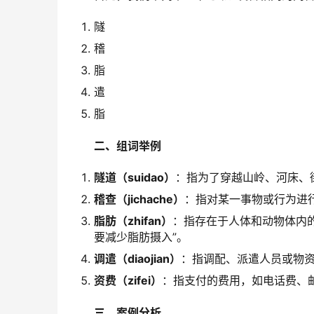
隧
稽
脂
遣
脂
二、组词举例
隧道（suidao）
：指为了穿越山岭、河床、
稽查（jichache）
：指对某一事物或行为进行
脂肪（zhifan）
：指存在于人体和动物体内
要减少脂肪摄入”。
调遣（diaojian）
：指调配、派遣人员或物资
资费（zifei）
：指支付的费用，如电话费、邮
三、案例分析