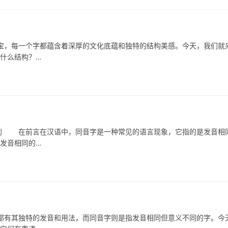
宝，每一个字都蕴含着深厚的文化底蕴和独特的结构美感。今天，我们就
是什么结构？…
 在前言在汉语中，同音字是一种常见的语言现象，它指的是发音相
字发音相同的…
有其独特的发音和用法，而同音字则是指发音相同但意义不同的字。今