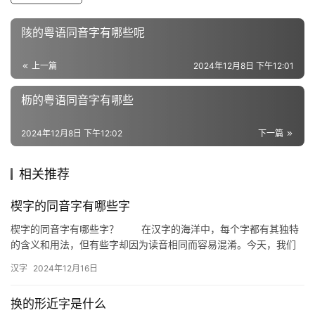
近
陔的粤语同音字有哪些呢
义
词
上一篇
2024年12月8日 下午12:01
枥的粤语同音字有哪些
组
词
2024年12月8日 下午12:02
下一篇
相关推荐
拼
音
楔字的同音字有哪些字
楔字的同音字有哪些字？ 在汉字的海洋中，每个字都有其独特
的含义和用法，但有些字却因为读音相同而容易混淆。今天，我们
就来探讨一下“楔”字的同音字，帮助大家更好地理解和区分这些相
汉字
2024年12月16日
似…
换的形近字是什么