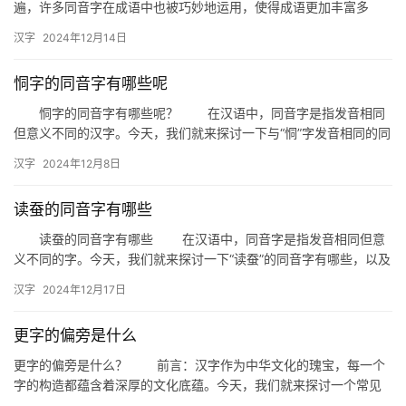
遍，许多同音字在成语中也被巧妙地运用，使得成语更加丰富多
彩。今天，我们就来探讨一下以“硬”为同音字的成语，了解它们背后
汉字
2024年12月14日
的…
恫字的同音字有哪些呢
恫字的同音字有哪些呢？ 在汉语中，同音字是指发音相同
但意义不同的汉字。今天，我们就来探讨一下与“恫”字发音相同的同
音字，帮助大家丰富词汇，提高语言表达的能力。 一、恫的…
汉字
2024年12月8日
读蚕的同音字有哪些
读蚕的同音字有哪些 在汉语中，同音字是指发音相同但意
义不同的字。今天，我们就来探讨一下“读蚕”的同音字有哪些，以及
它们在日常生活中的应用。 一、读蚕的同音字 “读蚕…
汉字
2024年12月17日
更字的偏旁是什么
更字的偏旁是什么？ 前言：汉字作为中华文化的瑰宝，每一个
字的构造都蕴含着深厚的文化底蕴。今天，我们就来探讨一个常见
的汉字——“更”，深入解析其偏旁部首，揭示其背后的文化内涵。 …