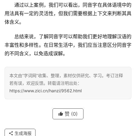
　　通过以上案例，我们可以看出，同音字在具体语境中的
用法具有一定的灵活性，但我们需要根据上下文来判断其具
体含义。
　　总结来说，了解同音字可以帮助我们更好地理解汉语的
汉
丰富性和多样性。在日常生活中，我们应当注意区分同音字
字
的不同含义，以免造成误解。
本文由“字词网”收集、整理，素材仅供研究、学习。考订注释
组
词
若有误，欢迎反馈。转载请注明出处：
https://www.zici.cn/hanzi/9562.html
反
赞
(0)
义
词
生成海报