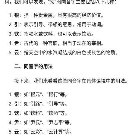
料，我们可以发现，“匀”的同音字主要包括以下几种：
银
：指一种贵金属，具有很高的经济价值。
引
：表示引导、带领的意思，常用于动词。
饮
：指喝水或饮料，也可以表示饮酒。
尹
：古代的一种官职，相当于现在的宰相。
云
：指天空中的水汽凝结成的白色或灰色的物质。
二、同音字的用法
　　接下来，我们来看看这些同音字在具体语境中的用法。
银
：如“银元”、“银行”等。
引
：如“引路”、“引导”等。
饮
：如“饮料”、“饮酒”等。
尹
：如“尹氏”、“尹志平”等。
云
：如“云彩”、“云计算”等。