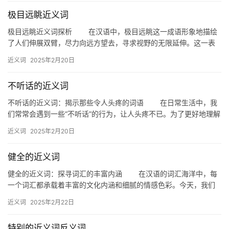
极目远眺近义词
极目远眺近义词探析 在汉语中，极目远眺这一成语形象地描绘
了人们伸展双臂，尽力向远方望去，寻求视野的无限延伸。这一表
达方式富有诗意，常用于形容远望美景或展望未来。今天，我们就
近义词
2025年2月20日
来探…
不听话的近义词
不听话的近义词：揭示那些令人头疼的词语 在日常生活中，我
们常常会遇到一些“不听话”的行为，让人头疼不已。为了更好地理解
和应对这类情况，本文将探讨“不听话”的近义词，帮助大家更全…
近义词
2025年2月20日
健全的近义词
健全的近义词：探寻词汇的丰富内涵 在汉语的词汇海洋中，每
一个词汇都承载着丰富的文化内涵和细腻的情感色彩。今天，我们
就来探讨“健全”这个词的近义词，感受汉语词汇的博大精深。 一、…
近义词
2025年2月22日
特别的近义词反义词