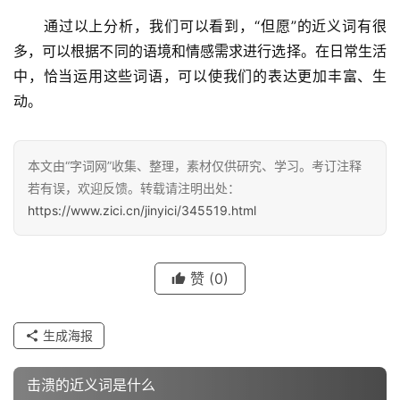
　　通过以上分析，我们可以看到，“但愿”的近义词有很
多，可以根据不同的语境和情感需求进行选择。在日常生活
中，恰当运用这些词语，可以使我们的表达更加丰富、生
动。
汉
字
本文由“字词网”收集、整理，素材仅供研究、学习。考订注释
若有误，欢迎反馈。转载请注明出处：
组
https://www.zici.cn/jinyici/345519.html
词
赞
(0)
反
义
词
生成海报
击溃的近义词是什么