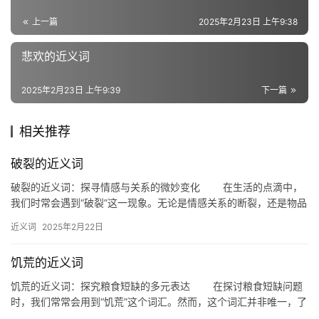
近
义
上一篇
2025年2月23日 上午9:38
词
悲欢的近义词
组
2025年2月23日 上午9:39
下一篇
词
相关推荐
破裂的近义词
拼
音
破裂的近义词：探寻情感与关系的微妙变化 在生活的点滴中，
我们时常会遇到“破裂”这一现象。无论是情感关系的断裂，还是物品
的损坏，破裂都代表着一种失去和改变。那么，破裂的近义词有哪…
近义词
2025年2月22日
饥荒的近义词
饥荒的近义词：探究粮食短缺的多元表达 在探讨粮食短缺问题
时，我们常常会用到“饥荒”这个词汇。然而，这个词汇并非唯一，了
解“饥荒”的近义词对于我们更全面地理解这一现象至关重要。本…