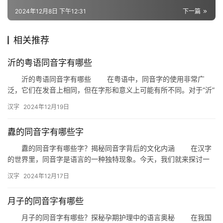
2024年12月8日 下午12:31
下一篇
组
相关推荐
词
沂的粤语同音字有哪些
沂的粤语同音字有哪些 在粤语中，同音字的使用非常广
拼
泛，它们在发音上相同，但在字形和意义上可能有所不同。对于“沂”
音
这个字，粤语中存在一些与其发音相同的字，这些字在粤语中有着
汉字
2024年12月19日
各…
纛的同音字有哪些字
纛的同音字有哪些字？揭秘同音字背后的文化内涵 在汉字
的世界里，同音字是语言的一种独特现象。今天，我们就来探讨一
下“纛”的同音字有哪些，并深入了解这些同音字背后的文化内涵。 …
汉字
2024年12月17日
月子的同音字有哪些
月子的同音字有哪些？探秘孕期护理中的语言奥秘 在我国