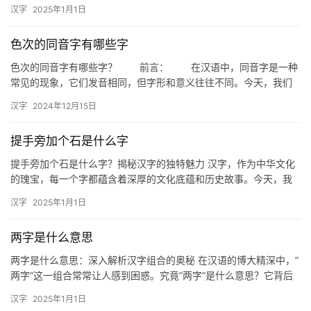
探讨一个有趣的话题：“幺白幺木是什么字？”这不仅是一个文字游
汉字
2025年1月1日
戏，…
色次的同音字有哪些字
色次的同音字有哪些字？ 前言： 在汉语中，同音字是一种
常见的现象，它们发音相同，但字形和意义往往不同。今天，我们
就来探讨一下与“色次”同音的字，看看它们在汉字世界中有哪些独…
汉字
2024年12月15日
提手旁加个石是什么字
提手旁加个石是什么字？揭秘汉字的独特魅力 汉字，作为中华文化
的瑰宝，每一个字都蕴含着深厚的文化底蕴和历史故事。今天，我
们来探讨一个有趣的问题：提手旁加个石是什么字？这不仅是一个
汉字
2025年1月1日
文字…
两字是什么意思
两字是什么意思：深入解析汉字组合的奥秘 在汉语的博大精深中，”
两字”这一组合常常让人感到困惑。究竟”两字”是什么意思？它背后
隐藏着怎…
汉字
2025年1月1日