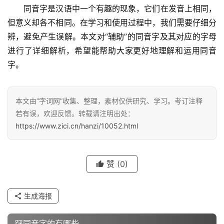
　　同音字是汉语中一个有趣的现象，它们在发音上相同，
但意义却各不相同。在学习和使用过程中，我们需要仔细分
辨，避免产生误解。本文对“辅助”的同音字及其对应的字母
进行了详细解析，希望能帮助大家更好地理解和运用同音
汉
字。
字
本文由“字词网”收集、整理，素材仅供研究、学习。考订注释
组
若有误，欢迎反馈。转载请注明出处：
词
https://www.zici.cn/hanzi/10052.html
赞
(0)
反
义
词
生成海报
踩同音字的有哪些