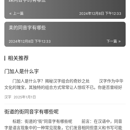
近
义
上一篇
2024年12月8日 下午12:33
词
耒的同音字有哪些
组
2024年12月8日 下午12:33
下一篇
词
相关推荐
拼
门加人是什么字
音
门加人是什么字？揭秘汉字组合的奇妙之处 汉字作为中华
文化的瑰宝，其独特的组合方式常常让人惊叹不已。你是否曾经好
奇过，当“门”和“人”这两个简单的汉字结合在一起时，会形成怎样…
汉字
2025年1月1日
街道的街同音字有哪些呢
标题：街道的“街”同音字有哪些呢 前言：在汉语中，同音
字是语言现象中的一种常见现象，它们发音相同但意义和书写可能