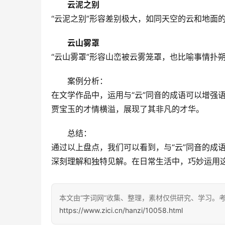
云泥之别
“云泥之别”形容差别极大，如同天空的云和地面
云山雾罩
“云山雾罩”形容山峦被云雾笼罩，也比喻事情扑
　　案例分析：
在文学作品中，运用与“云”同音的成语可以增强
贾宝玉的才情横溢，展现了其非凡的才华。
　　总结：
通过以上盘点，我们可以看到，与“云”同音的成
深刻理解和独特见解。在日常生活中，巧妙运用
本文由“字词网”收集、整理，素材仅供研究、学习。
https://www.zici.cn/hanzi/10058.html