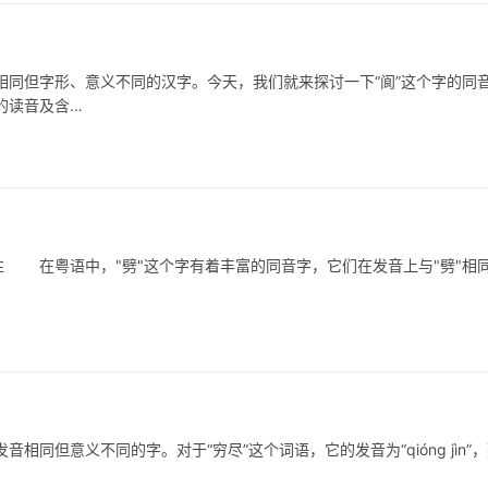
同但字形、意义不同的汉字。今天，我们就来探讨一下“阆”这个字的同
的读音及含…
在粤语中，"劈"这个字有着丰富的同音字，它们在发音上与"劈"相
但意义不同的字。对于“穷尽”这个词语，它的发音为“qióng jìn”