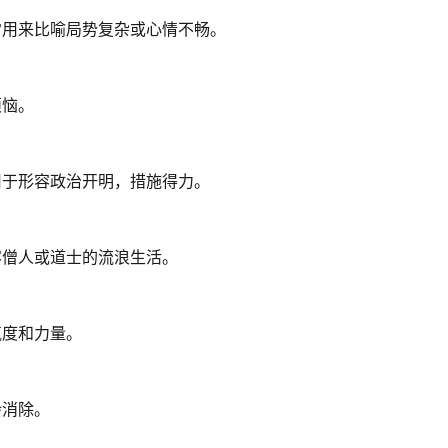
常用来比喻局势复杂或心情不畅。
烦恼。
用于形容政治开明，措施得力。
容僧人或道士的流浪生活。
气度和力量。
会消除。