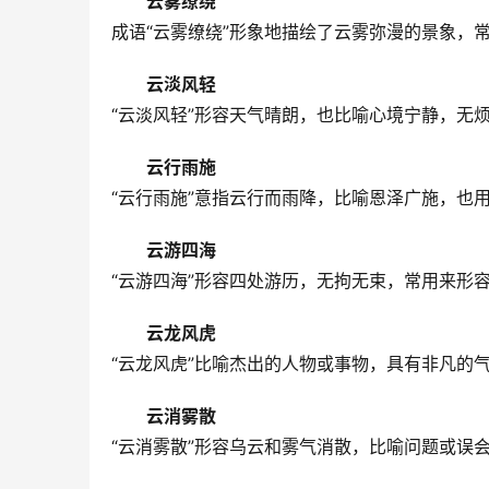
云雾缭绕
成语“云雾缭绕”形象地描绘了云雾弥漫的景象，
云淡风轻
“云淡风轻”形容天气晴朗，也比喻心境宁静，无
云行雨施
“云行雨施”意指云行而雨降，比喻恩泽广施，也
云游四海
“云游四海”形容四处游历，无拘无束，常用来形
云龙风虎
“云龙风虎”比喻杰出的人物或事物，具有非凡的
云消雾散
“云消雾散”形容乌云和雾气消散，比喻问题或误