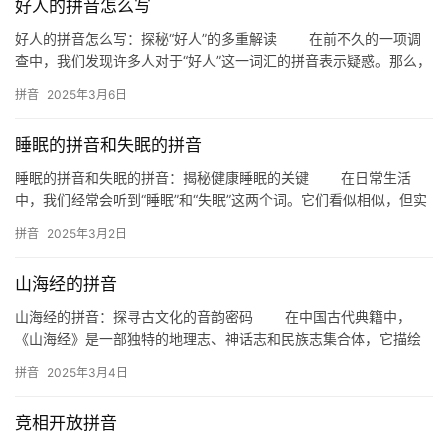
好人的拼音怎么写
好人的拼音怎么写：探秘“好人”的多重解读 在前不久的一项调
查中，我们发现许多人对于“好人”这一词汇的拼音表示疑惑。那么，
“好人”的拼音究竟是如何书写呢？本文将深入探讨这一问题，…
拼音
2025年3月6日
睡眠的拼音和失眠的拼音
睡眠的拼音和失眠的拼音：揭秘健康睡眠的关键 在日常生活
中，我们经常会听到“睡眠”和“失眠”这两个词。它们看似相似，但实
际上却代表了两种截然不同的状态。本文将深入探讨“睡眠”的拼…
拼音
2025年3月2日
山海经的拼音
山海经的拼音：探寻古文化的音韵密码 在中国古代典籍中，
《山海经》是一部独特的地理志、神话志和民族志集合体，它描绘
了无数奇异的地理风光和神话传说，是研究古代历史、文化、民俗
拼音
2025年3月4日
的重要…
竞相开放拼音