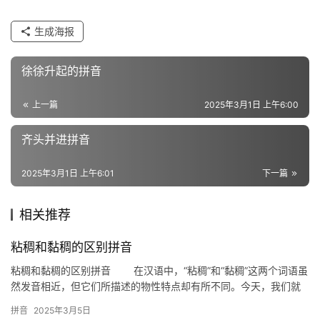
生成海报
组
词
徐徐升起的拼音
上一篇
2025年3月1日 上午6:00
反
义
齐头并进拼音
词
2025年3月1日 上午6:01
下一篇
近
相关推荐
义
词
粘稠和黏稠的区别拼音
粘稠和黏稠的区别拼音 在汉语中，“粘稠”和“黏稠”这两个词语虽
然发音相近，但它们所描述的物性特点却有所不同。今天，我们就
组
来探讨一下这两个词语的具体区别，并通过拼音来帮助大家更好…
词
拼音
2025年3月5日