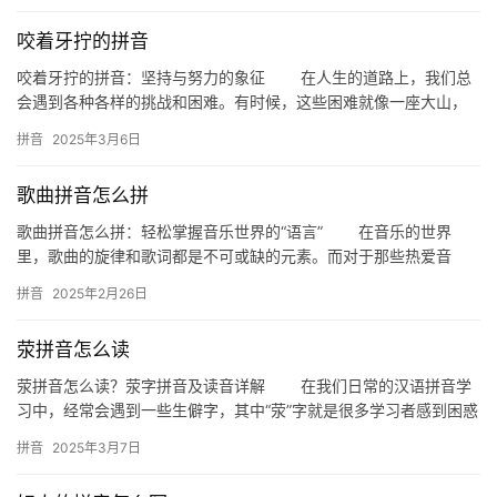
咬着牙拧的拼音
拼
咬着牙拧的拼音：坚持与努力的象征 在人生的道路上，我们总
音
会遇到各种各样的挑战和困难。有时候，这些困难就像一座大山，
压得我们喘不过气来。而“咬着牙拧”的拼音——yǎo zhe y…
拼音
2025年3月6日
歌曲拼音怎么拼
歌曲拼音怎么拼：轻松掌握音乐世界的“语言” 在音乐的世界
里，歌曲的旋律和歌词都是不可或缺的元素。而对于那些热爱音
乐、想要学习音乐的人来说，掌握歌曲的拼音拼写无疑是一项重要
拼音
2025年2月26日
的技能…
荥拼音怎么读
荥拼音怎么读？荥字拼音及读音详解 在我们日常的汉语拼音学
习中，经常会遇到一些生僻字，其中“荥”字就是很多学习者感到困惑
的一个。那么，荥拼音究竟怎么读呢？接下来，我们将对荥字的拼…
拼音
2025年3月7日