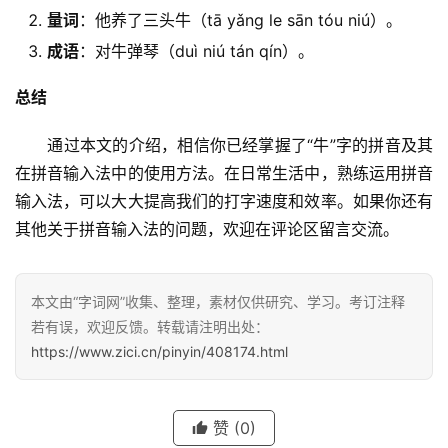
量词
：他养了三头牛（tā yǎng le sān tóu niú）。
成语
：对牛弹琴（duì niú tán qín）。
总结
　　通过本文的介绍，相信你已经掌握了“牛”字的拼音及其
在拼音输入法中的使用方法。在日常生活中，熟练运用拼音
输入法，可以大大提高我们的打字速度和效率。如果你还有
其他关于拼音输入法的问题，欢迎在评论区留言交流。
本文由“字词网”收集、整理，素材仅供研究、学习。考订注释
若有误，欢迎反馈。转载请注明出处：
https://www.zici.cn/pinyin/408174.html
汉
字
赞
(0)