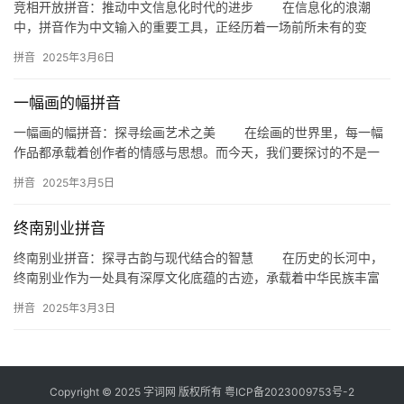
竞相开放拼音：推动中文信息化时代的进步 在信息化的浪潮
中，拼音作为中文输入的重要工具，正经历着一场前所未有的变
革。近年来，各大平台纷纷推出竞相开放的拼音输入法，这不仅提
拼音
2025年3月6日
高了中文…
一幅画的幅拼音
一幅画的幅拼音：探寻绘画艺术之美 在绘画的世界里，每一幅
作品都承载着创作者的情感与思想。而今天，我们要探讨的不是一
个具体的画作，而是一个看似简单，实则蕴含着丰富文化内涵的词
拼音
2025年3月5日
汇—…
终南别业拼音
终南别业拼音：探寻古韵与现代结合的智慧 在历史的长河中，
终南别业作为一处具有深厚文化底蕴的古迹，承载着中华民族丰富
的历史记忆和文化传承。今天，我们就来一起探讨“终南别业拼音”
拼音
2025年3月3日
这…
Copyright © 2025 字词网 版权所有
粤ICP备2023009753号-2