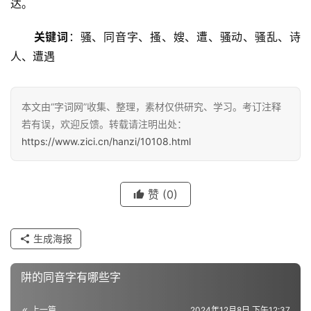
达。
关键词
：骚、同音字、搔、嫂、遭、骚动、骚乱、诗
人、遭遇
汉
字
本文由“字词网”收集、整理，素材仅供研究、学习。考订注释
若有误，欢迎反馈。转载请注明出处：
组
https://www.zici.cn/hanzi/10108.html
词
赞
(0)
反
义
生成海报
词
阱的同音字有哪些字
近
上一篇
2024年12月8日 下午12:37