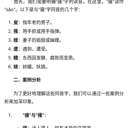
　　首先，我们需要明确“骚”字的读音。在这里，“骚”读作
“sāo”。以下是与“骚”字同音的几个字：
叟
：指年老的男子。
搔
：用手抓或用手指弹。
嫂
：妻子的姐姐或妯娌。
遭
：遇到，遭受。
糟
：东西因发酵、腐败而变质。
娆
：娇媚，妖娆。
二、案例分析
　　为了更好地理解这些同音字，我们可以通过一些案例分
析来加深印象。
“骚”与“搔”
：