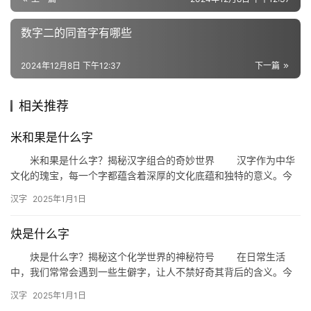
义
词
数字二的同音字有哪些
2024年12月8日 下午12:37
下一篇
组
词
相关推荐
米和果是什么字
拼
米和果是什么字？揭秘汉字组合的奇妙世界 汉字作为中华
音
文化的瑰宝，每一个字都蕴含着深厚的文化底蕴和独特的意义。今
天，我们来探讨一个有趣的话题：“米和果是什么字？”这不仅是一
汉字
2025年1月1日
个…
炔是什么字
炔是什么字？揭秘这个化学世界的神秘符号 在日常生活
中，我们常常会遇到一些生僻字，让人不禁好奇其背后的含义。今
天，我们就来探讨一个在化学领域常见的字——“炔”。炔是什么字？
汉字
2025年1月1日
它…