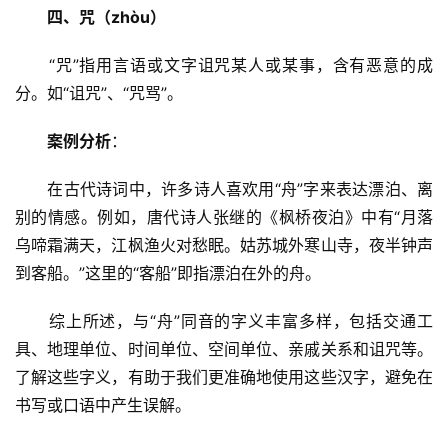
四、咒（zhòu）
　　“咒”指用言语或文字诅咒某人或某事，含有恶意的成
分。如“诅咒”、“咒骂”。
案例分析
：
　　在古代诗词中，许多诗人喜欢用“舟”字来表达漂泊、离
别的情感。例如，唐代诗人张继的《枫桥夜泊》中有“月落
乌啼霜满天，江枫渔火对愁眠。姑苏城外寒山寺，夜半钟声
到客船。”这里的“客船”即指漂泊在外的舟。
　　综上所述，与“舟”同音的字义丰富多样，包括交通工
具、地理单位、时间单位、空间单位、亲戚关系和诅咒等。
了解这些字义，有助于我们更准确地使用这些汉字，避免在
书写或口语中产生误解。