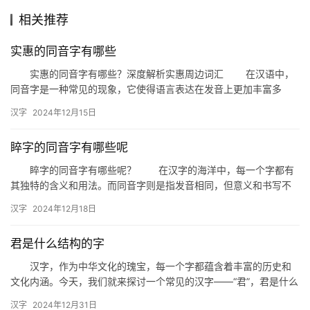
相关推荐
组
实惠的同音字有哪些
词
实惠的同音字有哪些？深度解析实惠周边词汇 在汉语中，
同音字是一种常见的现象，它使得语言表达在发音上更加丰富多
样。今天，我们就来探讨一下与“实惠”同音的词汇，以及它们在日常
拼
汉字
2024年12月15日
生…
音
睟字的同音字有哪些呢
睟字的同音字有哪些呢？ 在汉字的海洋中，每一个字都有
其独特的含义和用法。而同音字则是指发音相同，但意义和书写不
同的字。今天，我们就来探讨一下“睟”字的同音字有哪些。 一…
汉字
2024年12月18日
君是什么结构的字
汉字，作为中华文化的瑰宝，每一个字都蕴含着丰富的历史和
文化内涵。今天，我们就来探讨一个常见的汉字——“君”，君是什么
结构的字？这不仅是一个语言文字的问题，更是对中华文化的一次
汉字
2024年12月31日