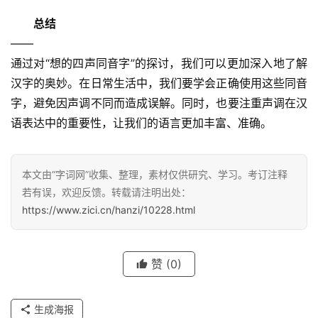
总结
——
通过对“想的四声同音字”的探讨，我们可以更加深入地了解
汉字的奥妙。在日常生活中，我们要学会正确使用这些同音
字，避免因声调不同而造成误解。同时，也要注重声调在汉
汉
字
语表达中的重要性，让我们的语言更加丰富、准确。
本文由“字词网”收集、整理，素材仅供研究、学习。考订注释
组
若有误，欢迎反馈。转载请注明出处：
词
https://www.zici.cn/hanzi/10228.html
反
赞
(0)
义
词
生成海报