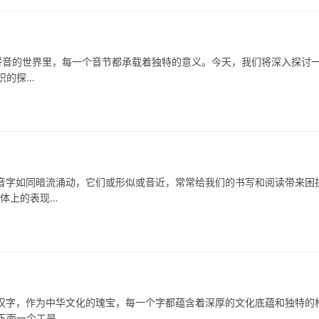
拼音的世界里，每一个音节都承载着独特的意义。今天，我们将深入探讨
识的探…
如同暗流涌动，它们或形似或音近，常常给我们的书写和阅读带来困
字体上的表现…
汉字，作为中华文化的瑰宝，每一个字都蕴含着深厚的文化底蕴和独特的
下面一个工是…