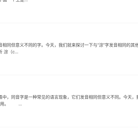
相同但意义不同的字。今天，我们就来探讨一下与“淙”字发音相同的其
 淙（c…
，同音字是一种常见的语言现象，它们发音相同但意义不同。今天，
的运用。 …