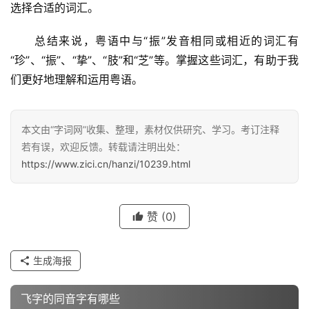
选择合适的词汇。
　　总结来说，粤语中与“振”发音相同或相近的词汇有
“珍”、“振”、“挚”、“肢”和“芝”等。掌握这些词汇，有助于我
们更好地理解和运用粤语。
汉
字
本文由“字词网”收集、整理，素材仅供研究、学习。考订注释
若有误，欢迎反馈。转载请注明出处：
组
https://www.zici.cn/hanzi/10239.html
词
赞
(0)
反
义
词
生成海报
飞字的同音字有哪些