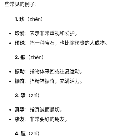
些常见的例子：
1. 珍
（zhēn）
珍爱
：表示非常重视和爱护。
珍珠
：指一种宝石，也比喻珍贵的人或物。
2. 振
（zhèn）
振动
：指物体来回或往复运动。
振奋
：指精神振奋，充满活力。
3. 挚
（zhì）
真挚
：指真诚而恳切。
挚友
：非常要好的朋友。
4. 肢
（zhī）