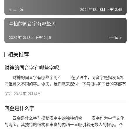
近
义
上一篇
2024年12月8日 下午12:45
词
亭怡的同音字有哪些词
组
2024年12月8日 下午12:45
下一篇
词
相关推荐
财神的同音字有哪些字呢
拼
音
财神的同音字有哪些字呢？ 在汉语中，同音字是指发音相
同但意义不同的字。今天，我们就来探讨一下与“财神”同音的字都有
哪些。 一、财神及其同音字 首先，我们要明确“财神…
汉字
2024年12月14日
四金是什么字
四金是什么字？揭秘汉字中的独特组合 汉字作为中华文化
的瑰宝，其独特的结构和丰富的内涵一直吸引着无数人的探索。今
天，我们将揭开一个有趣汉字谜题的神秘面纱——“四金是什么字”。